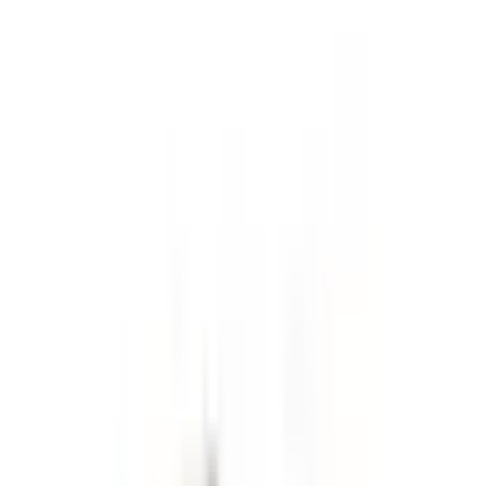
Диаметр
36 mm
Форма корпуса
Круглый
Стекло
Сапфировое
Цвет циферблата
Серый
Индекс циферблата
Римский, Индекс
Водонепроницаемость
100 m
Механизм
Автоматический
Калибр
CHOPARD 09.01-C
Запас хода
42 h
Материал ремешка
Золото (750/1000)
Тип застежки
Складная
Особенности часов
Особенности часов
Большая секундная стрелка
Дополнительная информация
Гарантия
2 года
Происхождение
Швейцария
Сертификат
Оригинальный сертификат производителя,
COSC
Коллекция