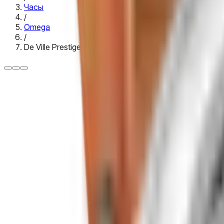
Часы
/
Omega
/
De Ville Prestige 40 MM