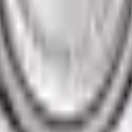
ерить
У вас дома
 свяжется с вами.