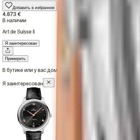
Добавить в избранное
4.873 €
В наличии
Art de Suisse II
Я заинтересован
Примерить
В бутике или у вас дома
Я заинтересован