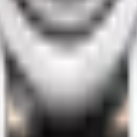
к - аллигатор с язычковой застежкой.