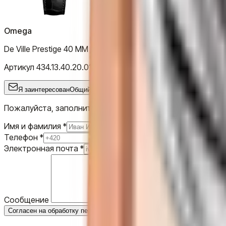
Omega
De Ville Prestige 40 MM
Артикул
434.13.40.20.01.001
Я заинтересован
Общий запрос
Примерить
В бутике
Прим
Пожалуйста, заполните короткую форму, и наша команда
Имя и фамилия
*
Телефон
*
Электронная почта
*
Сообщение
Согласен на обработку персональных данных
Отправить запрос