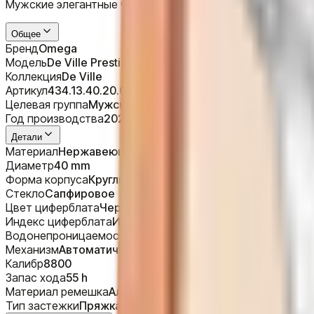
Мужские элегантные часы, корпус - сталь, 40 мм. Ремешо
Общее
Бренд
Omega
Модель
De Ville Prestige 40 MM
Коллекция
De Ville
Артикул
434.13.40.20.01.001
Целевая группа
Мужской
Год производства
2024
Детали
Материал
Нержавеющая сталь
Диаметр
40 mm
Форма корпуса
Круглый
Стекло
Сапфировое
Цвет циферблата
Черный
Индекс циферблата
Индекс, Римский
Водонепроницаемость
30 m
Механизм
Автоматический
Калибр
8800
Запас хода
55 h
Материал ремешка
Аллигатор
Тип застежки
Пряжка