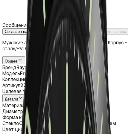
Сообщение
Согласен на обработку персональных данных
Отправить запрос
Мужские автоматические часы Raymond Weil. Корпус -
сталь/PVD, 43 мм. Ремешок - каучук.
Общее
Бренд
Raymond Weil
Модель
Freelancer Black
Коллекция
Freelancer
Артикул
2760-SB1-20001
Целевая группа
Мужской
Детали
Материал
Нержавеющая сталь, PVD
Диаметр
43 mm
Форма корпуса
Круглый
Стекло
Сапфировое с антибликовым покрытием
Цвет циферблата
Черный