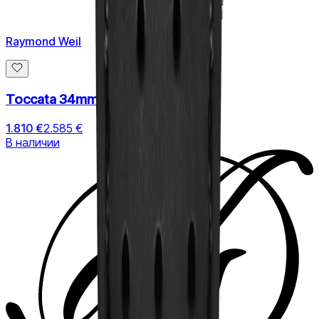
Raymond Weil
Toccata 34mm
1.810 €
2.585 €
В наличии