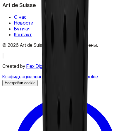
Art de Suisse
О нас
Новости
Бутики
Контакт
©
2026
Art de Suisse.
Все права защищены
.
|
Created by
Flex Digital Agency
Конфиденциальность
Условия
Файлы cookie
Настройки cookie