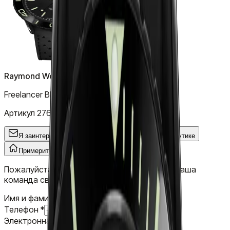
Raymond Weil
Freelancer Black
Артикул
2760-SB1-20001
Я заинтересован
Общий запрос
Примерить
В бутике
Примерить
У вас дома
Пожалуйста, заполните короткую форму, и наша
команда свяжется с вами.
Имя и фамилия
*
Телефон
*
Электронная почта
*