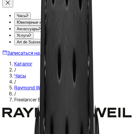
Часы
Ювелирные изделия
Аксессуары
Услуги
Art de Suisse
Записаться на встречу
Каталог
/
Часы
/
Raymond Weil
/
Freelancer Black