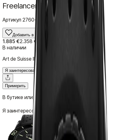
Freelancer Black
Артикул
2760-SB1-20001
Добавить в избранное
1.885 €
2.358 €
В наличии
Art de Suisse II
Я заинтересован
Примерить
В бутике или у вас дома
Я заинтересован