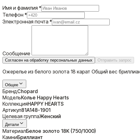
Имя и фамилия
*
Телефон
*
Электронная почта
*
Сообщение
Согласен на обработку персональных данных
Отправить запрос
Ожерелье из белого золота 18 карат Общий вес бриллиа
Общее
Бренд
Chopard
Модель
Колье Happy Hearts
Коллекция
HAPPY HEARTS
Артикул
81A148-1901
Целевая группа
Женский
Детали
Материал
Белое золото 18K (750/1000)
Камни
Бриллиант