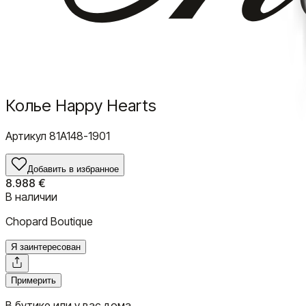
Колье Happy Hearts
Артикул
81A148-1901
Добавить в избранное
8.988 €
В наличии
Chopard Boutique
Я заинтересован
Примерить
В бутике или у вас дома