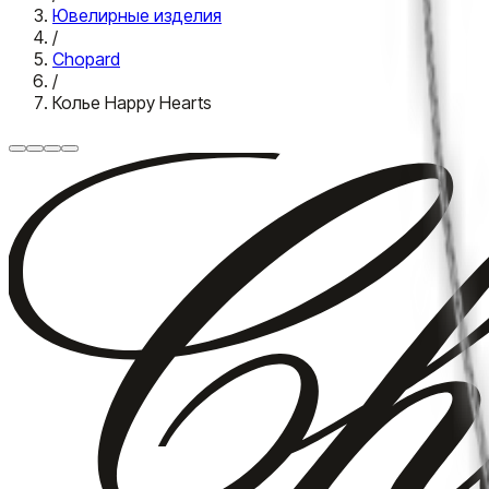
Ювелирные изделия
/
Chopard
/
Колье Happy Hearts