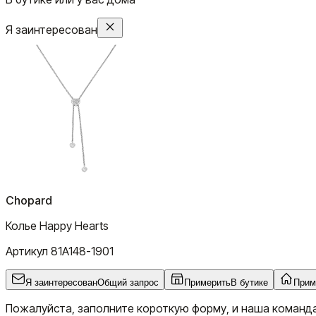
Я заинтересован
Chopard
Колье Happy Hearts
Артикул
81A148-1901
Я заинтересован
Общий запрос
Примерить
В бутике
Прим
Пожалуйста, заполните короткую форму, и наша команда