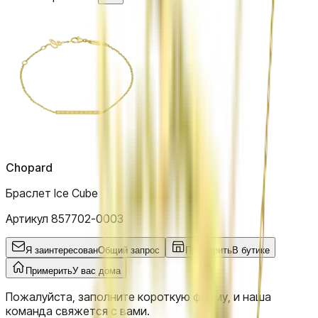
Chopard
Браслет Ice Cube
Артикул
857702-0003
Я заинтересован
Общий запрос
Примерить
В бутике
Примерить
У вас дома
Пожалуйста, заполните короткую форму, и наша
команда свяжется с вами.