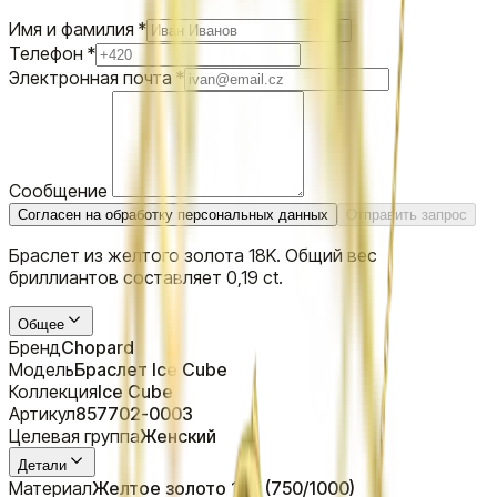
Имя и фамилия
*
Телефон
*
Электронная почта
*
Сообщение
Согласен на обработку персональных данных
Отправить запрос
Браслет из желтого золота 18K. Общий вес
бриллиантов составляет 0,19 ct.
Общее
Бренд
Chopard
Модель
Браслет Ice Cube
Коллекция
Ice Cube
Артикул
857702-0003
Целевая группа
Женский
Детали
Материал
Желтое золото 18K (750/1000)