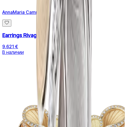
AnnaMaria Cammilli
Earrings Rivage
9.621 €
В наличии