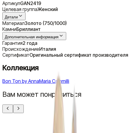
Артикул
GAN2419
Целевая группа
Женский
Детали
Материал
Золото (750/1000)
Камни
Бриллиант
Дополнительная информация
Гарантия
2 года
Происхождение
Италия
Сертификат
Оригинальный сертификат производителя
Коллекция
Bon Ton by AnnaMaria Cammilli
Вам может понравиться