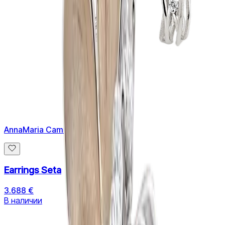
AnnaMaria Cammilli
Earrings Seta
3.688 €
В наличии