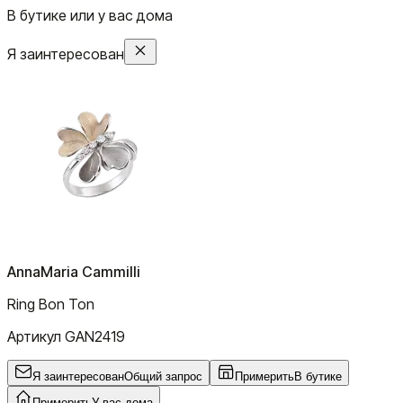
В бутике или у вас дома
Я заинтересован
AnnaMaria Cammilli
Ring Bon Ton
Артикул
GAN2419
Я заинтересован
Общий запрос
Примерить
В бутике
Примерить
У вас дома