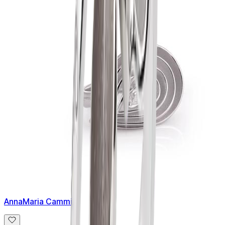
AnnaMaria Cammilli