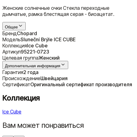
Женские солнечные очки Стекла переходные
дымчатые, рамка блестящая серая - биоацетат.
Общее
Бренд
Chopard
Модель
Sluneční Brýle ICE CUBE
Коллекция
Ice Cube
Артикул
95221-0723
Целевая группа
Женский
Дополнительная информация
Гарантия
2 года
Происхождение
Швейцария
Сертификат
Оригинальный сертификат производителя
Коллекция
Ice Cube
Вам может понравиться