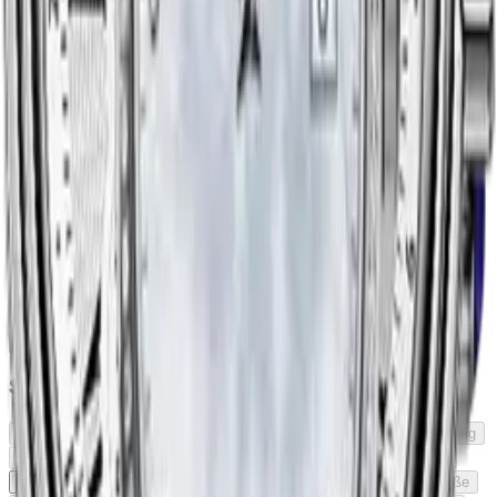
Hesalit
Saphir
Saphir mit Antireflexbeschichtung
Uhrwerk
Automatik
Elektromechanisch
Quarz
Manueller Aufzug
Thermokompenzierter SuperQuartz™
Armbandmaterial
Alligator
Alligator/Kautschuk
DLC
Kautschuk
Keramik
Krokodil
Leder
Stoff
Nylon
Edelstahl
Edelstahl/18K Gold
PVD
Vergoldet
Satin
Synthetisch
Kalbsleder
Textil
Textil/Leder
TEXTIL/KAUTSCHUK
Titan
18K Gold (750/1000)
Gold (750/1000)
Schließe
Doppelte Sicherheits-Faltschließe mit integriertem Taucherverlängerung
Fold-over
Schmetterlingsschließe
Umklappschließe
Schnalle
Faltschließe
Klettverschluss
Zunge
Drücker-Deployant-Schließe