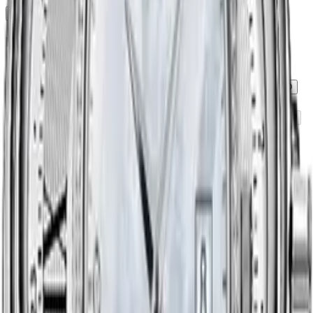
Damen
Herren
Unisex
Material
Breilight
Bronze
Weißgold 18K (750/1000)
DLC
Ebenholz
Keramik
Leder
Messing
Edelstahl
Edelstahl/Gold 18K
PVD
PVD Titan
Platin
Vergoldet
Roségold 18K (750/1000)
Samt
Silber 925
TIC
Titan
Gold (750/1000)
Gelbgold 18K (750/1000)
Zifferblattfarbe
Anthrazit
Beige
Weiß
Braun
Andere
Lachsfarben
Blau
Orange
Perlmutt
Rosa
Silber
Türkis
Mehrfarbig
Grün
Gold
Schwarz
Rot
Grau
Gelb
Gehäuseform
Kissen
Dekagonal
Rund
Rechteckig
Oval
Tonneau
Quadratisch
Glas