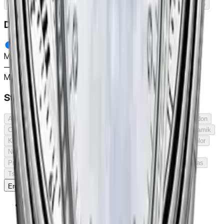
Drücker-Umklappschließe
Knopf-Umklappschließe
Dornschließe
Durchmesser (mm)
Minimum
—
Maximum
Stein
Achát
Adular
Amethyst
Aventurin
Blauer Topas
Chalcedon
Chrysopras
Citrin
Diamant
Granat
Jadeit
Karneol
Keramik
Kristall
Lapis
Lazurit
Lolit
Malachit
Mondstein
Multicolor
Nephrit
Obsidian
Onyx
Opal
Peridot
Perle
Perlmutt
Prasiolith
Quarz
Rubin
Saphir
Smaragd
Tansanit
Topas
Tsavorit
Tigerauge
Türkis Perlmutt
Türkis
Ergebnisse anzeigen
Aktion
Raymond Weil