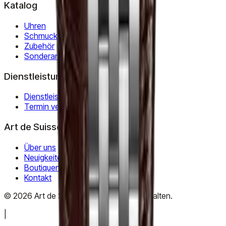
Katalog
Uhren
Schmuck
Zubehör
Sonderangebote
Dienstleistungen
Dienstleistungen
Termin vereinbaren
Art de Suisse
Über uns
Neuigkeiten
Boutiquen
Kontakt
©
2026
Art de Suisse.
Alle Rechte vorbehalten
.
|