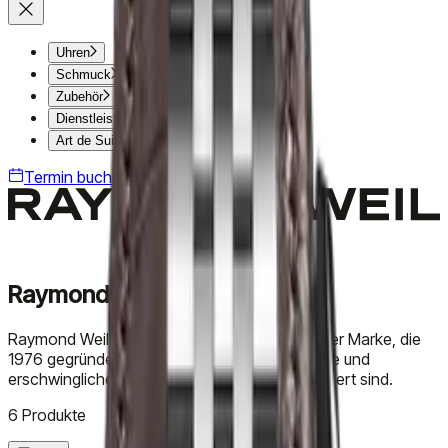
Uhren
Schmuck
Zubehör
Dienstleistungen
Art de Suisse
Termin buchen
Raymond Weil
Raymond Weil, eine familiengeführte Schweizer Marke, die
1976 gegründet wurde, ist bekannt für elegante und
erschwingliche Uhren, die von der Musik inspiriert sind.
6 Produkte