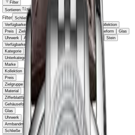
Filter
Sortieren
:
Neueste
Filter
Schließen
Verfügbarkeit
Kategorie
Unterkategorie
Marke
Kollektion
Preis
Zielgruppe
Material
Zifferblattfarbe
Gehäuseform
Glas
Uhrwerk
Armbandmaterial
Schließe
Durchmesser
Stein
Verfügbarkeit
Kategorie
Unterkategorie
Marke
Kollektion
Preis
Zielgruppe
Material
Zifferblattfarbe
Gehäuseform
Glas
Uhrwerk
Armbandmaterial
Schließe