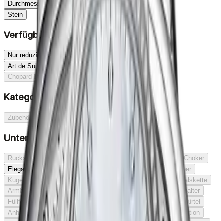
Durchmesser
Stein
Verfügbarkeit
Nur reduzierte Produkte
Art de Suisse I
Art de Suisse II
Art de Suisse III
Chopard Boutique
Auf Bestellung
Kategorie
Zubehör
Uhren
Schmuck
Unterkategorie
Rucksack
Block
Brosche
Kartenetui
Reisezubehör
Choker
Elegant
Fineliner
Kosmetiktasche
Koffer
Kugelschreiber
Kugelschreiber
Limitierte Auflage
Manschettenknöpfe
Halskette
Armband
Ohrringe
Gürtel
Geldbörse
Füller
Füllfederhalter
Füllfederhalter
Taucheruhr
Etui
Ring
Schreibgeräte
Gürtel
Anhänger
Roller
Set
Sonnenbrillen
Ehering
Sonderedition