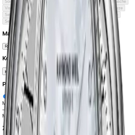
Sonderedition
Krawattennadel
Geldklammer
Sportlich
Tasche
Visitenkartenetui
Seltene Harze
Seltene Harze
Seltene Harze
Seltene Harze
Seltene Harze
Seltene Harze
Seltene Harze
Seltene Harze
Marke
Raymond Weil
Kollektion
Kollektion
Preis
Minimum
—
Maximum
Zielgruppe