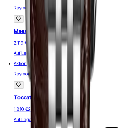
Raymond Weil
Maestro
2.119 €
3.027 €
Auf Lager
Aktion
Raymond Weil
Toccata 34mm
1.810 €
2.585 €
Auf Lager