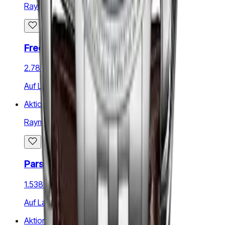
Raymond Weil
Freelancer
2.788 €
3.512 €
Auf Lager
Aktion
Raymond Weil
Parsifal
1.538 €
2.006 €
Auf Lager
Aktion