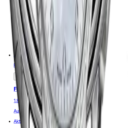
Maestro Automatic Moonphase
3.748 €
5.354 €
Auf Lager
Aktion
Raymond Weil
Freelancer Black
1.885 €
2.358 €
Auf Lager
Aktion