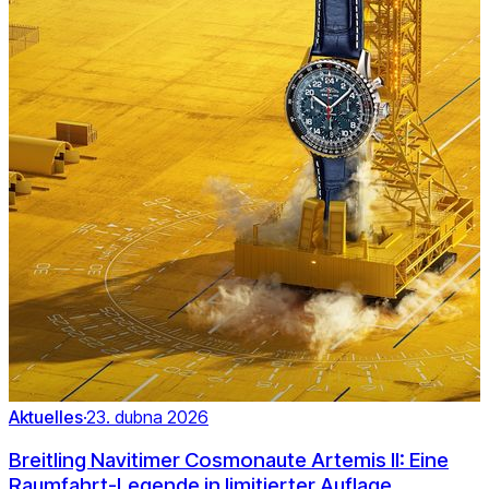
Aktuelles
·
23. dubna 2026
Breitling Navitimer Cosmonaute Artemis II: Eine
Raumfahrt-Legende in limitierter Auflage