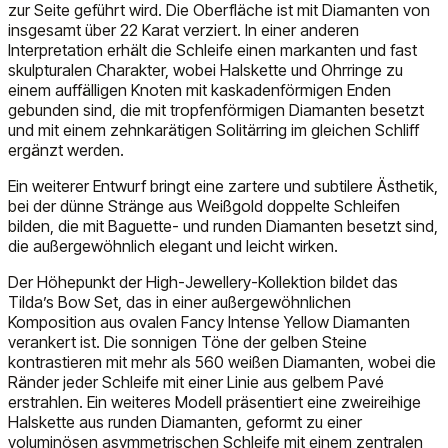
zur Seite geführt wird. Die Oberfläche ist mit Diamanten von
insgesamt über 22 Karat verziert. In einer anderen
Interpretation erhält die Schleife einen markanten und fast
skulpturalen Charakter, wobei Halskette und Ohrringe zu
einem auffälligen Knoten mit kaskadenförmigen Enden
gebunden sind, die mit tropfenförmigen Diamanten besetzt
und mit einem zehnkarätigen Solitärring im gleichen Schliff
ergänzt werden.
Ein weiterer Entwurf bringt eine zartere und subtilere Ästhetik,
bei der dünne Stränge aus Weißgold doppelte Schleifen
bilden, die mit Baguette- und runden Diamanten besetzt sind,
die außergewöhnlich elegant und leicht wirken.
Der Höhepunkt der High-Jewellery-Kollektion bildet das
Tilda’s Bow Set, das in einer außergewöhnlichen
Komposition aus ovalen Fancy Intense Yellow Diamanten
verankert ist. Die sonnigen Töne der gelben Steine
kontrastieren mit mehr als 560 weißen Diamanten, wobei die
Ränder jeder Schleife mit einer Linie aus gelbem Pavé
erstrahlen. Ein weiteres Modell präsentiert eine zweireihige
Halskette aus runden Diamanten, geformt zu einer
voluminösen asymmetrischen Schleife mit einem zentralen