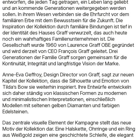
entworfen, die jeden Tag getragen, ein Leben lang geliebt
und an kommende Generationen weitergegeben werden
sollen. In ihrem Wesen verbinden sie die Ehrfurcht vor dem
familiären Erbe mit dem Bewusstsein für die Zukunft. Die
Inspiration der Kollektion durch familiäre Bindungen ist tief in
der Identität des Hauses Graff verwurzelt, das auch heute
noch ein wahrhaftiges Familienunternehmen ist. Die
Gesellschaft wurde 1960 von Laurence Graff OBE gegründet
und wird derzeit von CEO François Graff geleitet. Drei
Generationen der Familie Graff sorgen gemeinsam für die
Kontinuität, Integrität und langfristige Vision der Marke.
Anne-Eva Geffroy, Design Director von Graff, sagt zur neuen
Kapitel der Kollektion, dass die Silhouette und Emotion von
Tilda’s Bow sie weiterhin inspiriert. Ihre Entwürfe entwickeln
sich daher ständig von klassischen Formen zu modernen
und minimalistischen Interpretationen, einschließlich
Modellen mit seltenen gelben Diamanten und farbigen
Edelsteinen.
Das zentrale visuelle Element der Kampagne stellt das neue
Motiv der Kollektion dar. Eine Halskette, Ohrringe und ein Ring
aus Weißgold zeigen eine geschichtete Schleife, die elegant