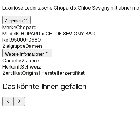
Luxuriöse Ledertasche Chopard x Chloë Sevigny mit abnehmbare
Allgemein
Marke
Chopard
Modell
CHOPARD x CHLOE SEVIGNY BAG
Ref.
95000-0980
Zielgruppe
Damen
Weitere Informationen
Garantie
2 Jahre
Herkunft
Schweiz
Zertifikat
Original Herstellerzertifikat
Das könnte Ihnen gefallen