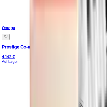
Omega
Prestige Co‑axial 39.5 MM
4.142 €
Auf Lager