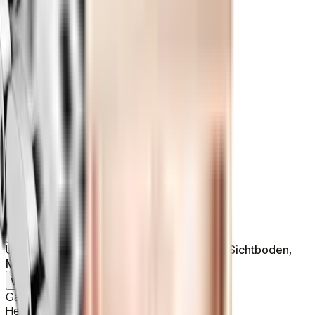
Kollektion
De Ville
Ref.
434.10.34.20.05.001
Zielgruppe
Damen
Details
Material
Edelstahl
Durchmesser
34 mm
Gehäuseform
Rund
Glas
Saphir
Zifferblattfarbe
Perlmutt
Zifferblattindex
Römisch, Index
Wasserdichtigkeit
30 m
Uhrwerk
Automatik
Kaliber
8800
Gangreserve
55 h
Armbandmaterial
Edelstahl
Verschlusstyp
Schmetterlingsschließe
Uhrenfunktionen
Uhrenfunktionen
Datum, Perlmuttzifferblatt, Sichtboden,
Master Chronometer
Weitere Informationen
Garantie
5 Jahre
Herkunft
Schweiz