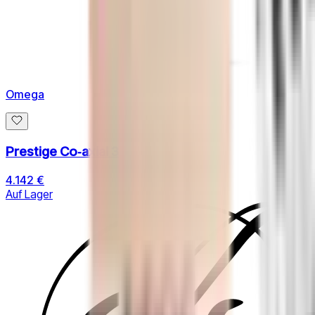
Omega
Prestige Co‑axial 39.5 MM
4.142 €
Auf Lager