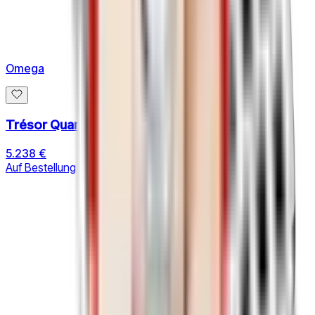
Omega
Trésor Quartz 36 MM
5.238 €
Auf Bestellung