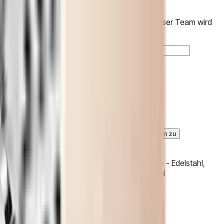
Anprobieren
Bei Ihnen zu Hause
Bitte füllen Sie das kurze Formular aus und unser Team wird
Sie kontaktieren.
Vorname und Nachname
*
Telefon
*
E-Mail
*
Nachricht
Ich stimme der Verarbeitung personenbezogener Daten zu
Anfrage senden
Damen Eleganz-Uhren von Omega, Gehäuse - Edelstahl,
34mm. Perlmuttzifferblatt Armband - Edelstahl
Allgemein
Marke
Omega
Modell
De Ville Prestige 34 mm