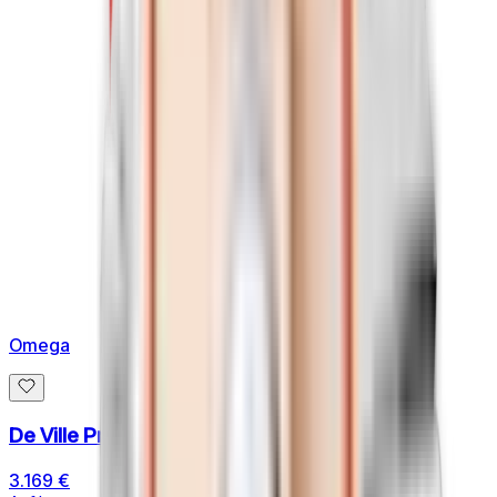
Omega
De Ville Prestige 30mm
3.169 €