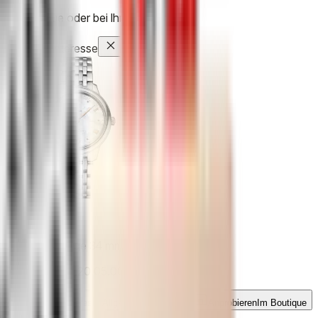
Im Boutique oder bei Ihnen zu Hause
Ich habe Interesse
Omega
De Ville Prestige 34 mm
Ref.
434.10.34.20.05.001
Ich habe Interesse
Allgemeine Anfrage
Anprobieren
Im Boutique