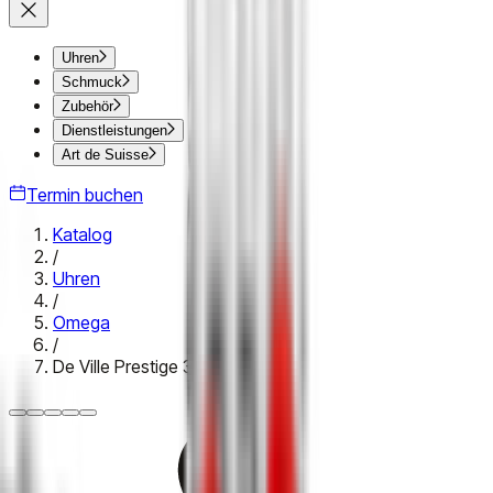
Uhren
Schmuck
Zubehör
Dienstleistungen
Art de Suisse
Termin buchen
Katalog
/
Uhren
/
Omega
/
De Ville Prestige 34 mm