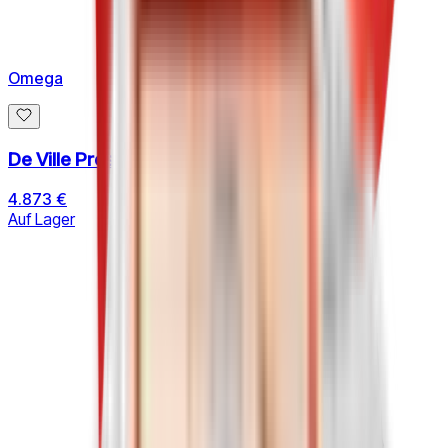
Omega
De Ville Prestige 40 MM
4.873 €
Auf Lager