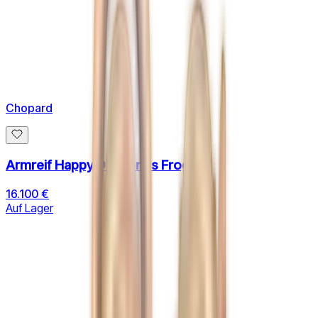
Chopard
Armreif Happy Diamonds Frog
16.100 €
Auf Lager