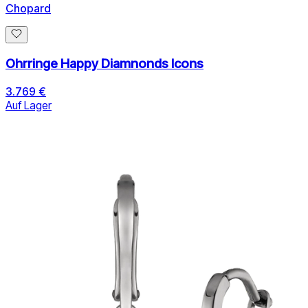
Chopard
Ohrringe Happy Diamnonds Icons
3.769 €
Auf Lager