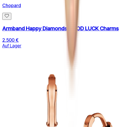
Chopard
Armband Happy Diamonds GOOD LUCK Charms
2.500 €
Auf Lager