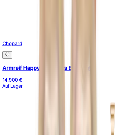
Chopard
Armreif Happy Diamonds Elephant
14.900 €
Auf Lager