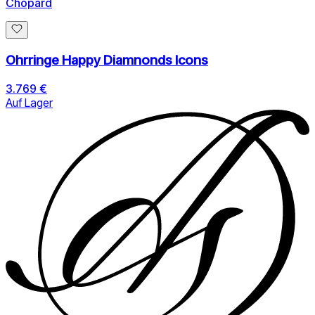
Chopard
Ohrringe Happy Diamnonds Icons
3.769 €
Auf Lager