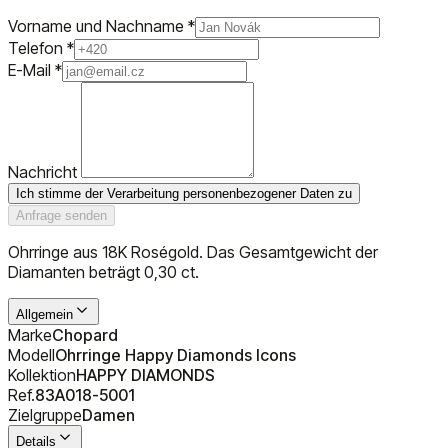
Vorname und Nachname
*
Telefon
*
E-Mail
*
Nachricht
Ich stimme der Verarbeitung personenbezogener Daten zu
Anfrage senden
Ohrringe aus 18K Roségold. Das Gesamtgewicht der
Diamanten beträgt 0,30 ct.
Allgemein
Marke
Chopard
Modell
Ohrringe Happy Diamonds Icons
Kollektion
HAPPY DIAMONDS
Ref.
83A018-5001
Zielgruppe
Damen
Details