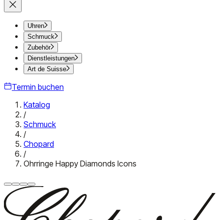
Uhren
Schmuck
Zubehör
Dienstleistungen
Art de Suisse
Termin buchen
Katalog
/
Schmuck
/
Chopard
/
Ohrringe Happy Diamonds Icons