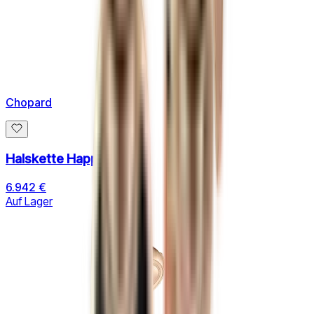
Chopard
Halskette Happy Hearts
6.942 €
Auf Lager