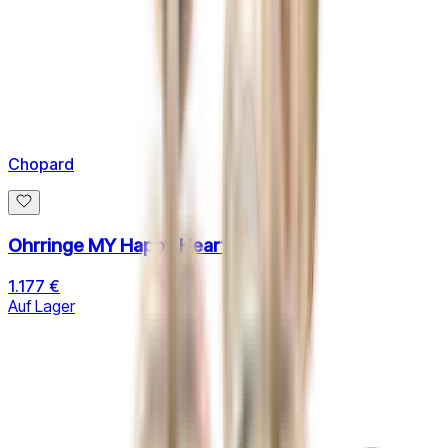
Chopard
Ohrringe MY Happy Hearts
1.177 €
Auf Lager