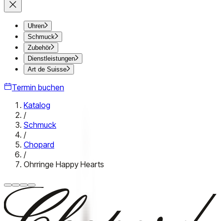
Uhren
Schmuck
Zubehör
Dienstleistungen
Art de Suisse
Termin buchen
Katalog
/
Schmuck
/
Chopard
/
Ohrringe Happy Hearts