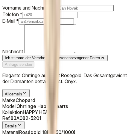
Vorname und Nachname
*
Telefon
*
E-Mail
*
Nachricht
Ich stimme der Verarbeitung personenbezogener Daten zu
Anfrage senden
Elegante Ohrringe aus 18 kt Roségold. Das Gesamtgewicht
der Diamanten beträgt 0,1 ct. Onyx.
Allgemein
Marke
Chopard
Modell
Ohrringe Happy Hearts
Kollektion
HAPPY HEARTS
Ref.
83A082-5201
Details
Material
Roségold 18K (750/1000)