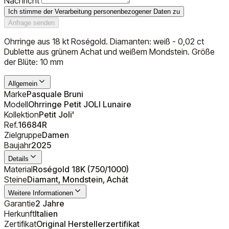
Nachricht
Ich stimme der Verarbeitung personenbezogener Daten zu
Anfrage senden
Ohrringe aus 18 kt Roségold. Diamanten: weiß - 0,02 ct
Dublette aus grünem Achat und weißem Mondstein. Größe
der Blüte: 10 mm
Allgemein
Marke
Pasquale Bruni
Modell
Ohrringe Petit JOLI Lunaire
Kollektion
Petit Joli'
Ref.
16684R
Zielgruppe
Damen
Baujahr
2025
Details
Material
Roségold 18K (750/1000)
Steine
Diamant, Mondstein, Achát
Weitere Informationen
Garantie
2 Jahre
Herkunft
Italien
Zertifikat
Original Herstellerzertifikat