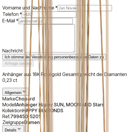
Vorname und Nachname
*
Telefon
*
E-Mail
*
Nachricht
Ich stimme der Verarbeitung personenbezogener Daten zu
Anfrage senden
Anhänger aus 18K Roségold Gesamtgewicht der Diamanten
0,23 ct
Allgemein
Marke
Chopard
Modell
Anhänger Happy SUN, MOON AND Stars
Kollektion
HAPPY DIAMONDS
Ref.
799450-5201
Zielgruppe
Damen
Details