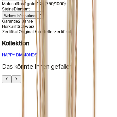
Material
Roségold 18K (750/1000)
Steine
Diamant
Weitere Informationen
Garantie
2 Jahre
Herkunft
Schweiz
Zertifikat
Original Herstellerzertifikat
Kollektion
HAPPY DIAMONDS
Das könnte Ihnen gefallen