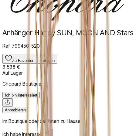
Anhänger Happy SUN, MOON AND Stars
Ref.
799450-5201
Zu Favoriten hinzufügen
9.538 €
Auf Lager
Chopard Boutique
Ich bin interessiert
Anprobieren
Im Boutique oder bei Ihnen zu Hause
Ich habe Interesse