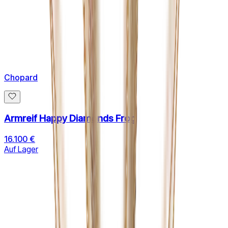
Chopard
Armreif Happy Diamonds Frog
16.100 €
Auf Lager