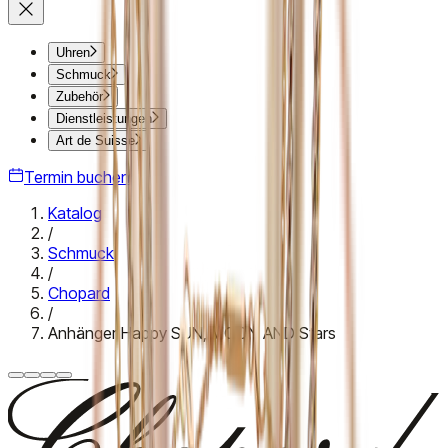
Uhren
Schmuck
Zubehör
Dienstleistungen
Art de Suisse
Termin buchen
Katalog
/
Schmuck
/
Chopard
/
Anhänger Happy SUN, MOON AND Stars