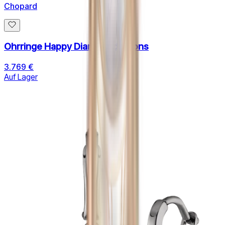
Chopard
Ohrringe Happy Diamnonds Icons
3.769 €
Auf Lager