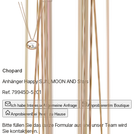
Chopard
Anhänger Happy SUN, MOON AND Stars
Ref.
799450-5201
Ich habe Interesse
Allgemeine Anfrage
Anprobieren
Im Boutique
Anprobieren
Bei Ihnen zu Hause
Bitte füllen Sie das kurze Formular aus und unser Team wird
Sie kontaktieren.