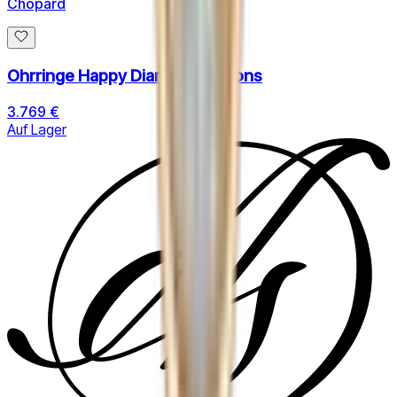
Chopard
Ohrringe Happy Diamnonds Icons
3.769 €
Auf Lager