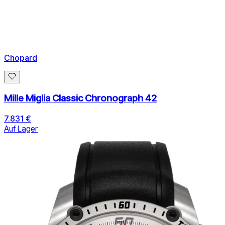
Chopard
Mille Miglia Classic Chronograph 42
7.831 €
Auf Lager