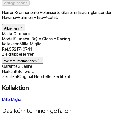
Anfrage senden
Herren-Sonnenbrille Polarisierte Gläser in Braun, glänzender
Havana-Rahmen – Bio-Acetat.
Allgemein
Marke
Chopard
Modell
Sluneční Brýle Classic Racing
Kollektion
Mille Miglia
Ref.
95217-0741
Zielgruppe
Herren
Weitere Informationen
Garantie
2 Jahre
Herkunft
Schweiz
Zertifikat
Original Herstellerzertifikat
Kollektion
Mille Miglia
Das könnte Ihnen gefallen