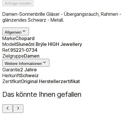
Anfrage senden
Damen-Sonnenbrille Gläser - Übergangsrauch, Rahmen -
glänzendes Schwarz - Metall.
Allgemein
Marke
Chopard
Modell
Sluneční Brýle HIGH Jewellery
Ref.
95221-0734
Zielgruppe
Damen
Weitere Informationen
Garantie
2 Jahre
Herkunft
Schweiz
Zertifikat
Original Herstellerzertifikat
Das könnte Ihnen gefallen