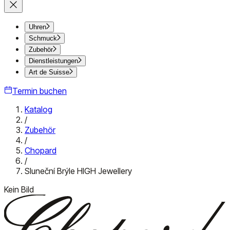
Uhren
Schmuck
Zubehör
Dienstleistungen
Art de Suisse
Termin buchen
Katalog
/
Zubehör
/
Chopard
/
Sluneční Brýle HIGH Jewellery
Kein Bild